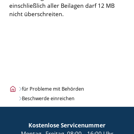
einschließlich aller Beilagen darf 12 MB
nicht überschreiten.
für Probleme mit Behörden
Startseite
Beschwerde einreichen
Kostenlose Servicenummer
bis
von
bis
Montag
–
Freitag
,
08:00
–
16:00
Uhr