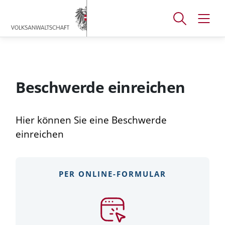
Accesskey
Accesskey
Accesskey
[
[
[
1 ]
2 ]
3 ]
Suchfenster
Navig
Zum
Zum
Zum
öffnen
öffne
Hauptmenü
Inhalt
Footer
Beschwerde einreichen
Hier können Sie eine Beschwerde
einreichen
PER ONLINE-FORMULAR