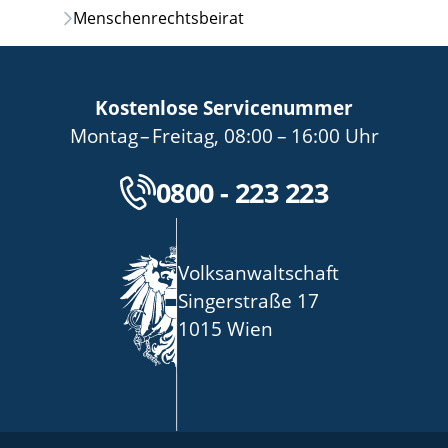
Menschenrechtsbeirat
Kostenlose Servicenummer
bis
von
bis
Montag
–
Freitag
,
08:00
–
16:00
Uhr
Kostenlose Servicenu
0800 - 223 223
Volksanwaltschaft
Singerstraße 17
1015 Wien