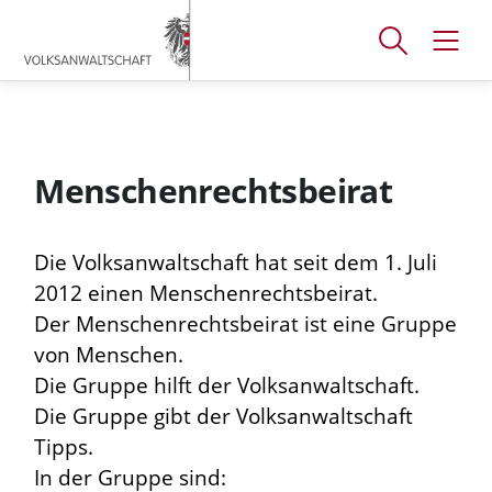
Accesskey
Accesskey
Accesskey
[
[
[
1 ]
2 ]
3 ]
Suchfenster
Navig
Zum
Zum
Zum
öffnen
öffne
Hauptmenü
Inhalt
Footer
Menschenrechtsbeirat
Die Volksanwaltschaft hat seit dem 1. Juli
2012 einen Menschenrechtsbeirat.
Der Menschenrechtsbeirat ist eine Gruppe
von Menschen.
Die Gruppe hilft der Volksanwaltschaft.
Die Gruppe gibt der Volksanwaltschaft
Tipps.
In der Gruppe sind: