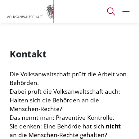
Accesskey
Accesskey
Accesskey
[
[
[
1 ]
2 ]
3 ]
Suchfenster
Navig
Zum
Zum
Zum
öffnen
öffne
Hauptmenü
Inhalt
Footer
Kontakt
Die Volksanwaltschaft prüft die Arbeit von
Behörden.
Dabei prüft die Volksanwaltschaft auch:
Halten sich die Behörden an die
Menschen-Rechte?
Das nennt man: Präventive Kontrolle.
Sie denken: Eine Behörde hat sich
nicht
an die Menschen-Rechte gehalten?