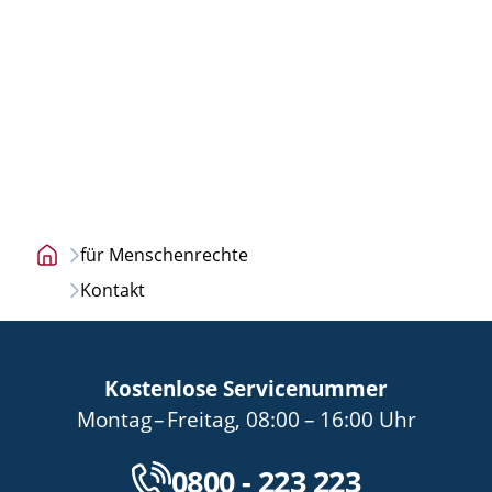
für Menschenrechte
Startseite
Kontakt
Kostenlose Servicenummer
bis
von
bis
Montag
–
Freitag
,
08:00
–
16:00
Uhr
Kostenlose Servicenu
0800 - 223 223