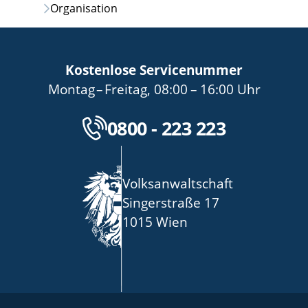
Organisation
Kostenlose Servicenummer
bis
von
bis
Montag
–
Freitag
,
08:00
–
16:00
Uhr
Kostenlose Servicenu
0800 - 223 223
Volksanwaltschaft
Singerstraße 17
1015 Wien