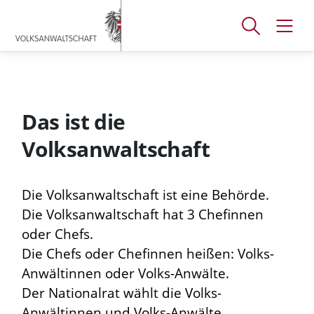
Accesskey
Accesskey
Accesskey
[
[
[
1 ]
2 ]
3 ]
Suchfenster
Navig
Zum
Zum
Zum
öffnen
öffne
Hauptmenü
Inhalt
Footer
Das ist die
Volksanwaltschaft
Die Volksanwaltschaft ist eine Behörde.
Die Volksanwaltschaft hat 3 Chefinnen
oder Chefs.
Die Chefs oder Chefinnen heißen: Volks-
Anwältinnen oder Volks-Anwälte.
Der Nationalrat wählt die Volks-
Anwältinnen und Volks-Anwälte.