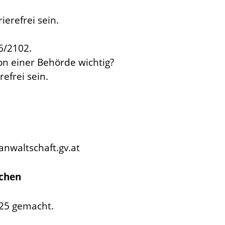
ierefrei sein.
16/2102.
on einer Behörde wichtig?
frei sein.
anwaltschaft.gv.at
achen
025 gemacht.