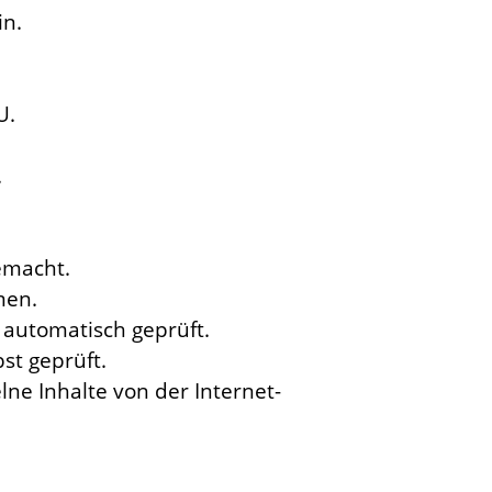
in.
U.
.
emacht.
men.
 automatisch geprüft.
st geprüft.
ne Inhalte von der Internet-