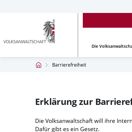
Accesskey
Accesskey
Accesskey
[
[
[
1 ]
2 ]
3 ]
Zum
Zum
Zum
Hauptmenü
Inhalt
Footer
Link
zur
Die Volksanwaltscha
Homepage
Barrierefreiheit
Startseite
Erklärung zur Barrieref
Die Volksanwaltschaft will ihre Inter
Dafür gibt es ein Gesetz.