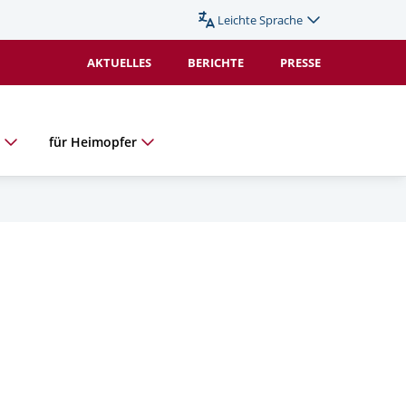
Leichte Sprache
Sprache
wechseln
AKTUELLES
BERICHTE
PRESSE
(Duplikat).
Aktiv:
e
für Heimopfer