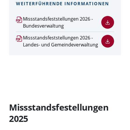
WEITERFÜHRENDE INFORMATIONEN
PDF
Missstandsfeststellungen 2026 -
Datei
Bundesverwaltung
herunterladen
PDF
Missstandsfeststellungen 2026 -
Datei
Landes- und Gemeindeverwaltung
herunterladen
Missstandsfestellungen
2025