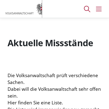
Accesskey
Accesskey
Accesskey
[
[
[
1 ]
2 ]
3 ]
Suchfenster
Navig
Zum
Zum
Zum
öffnen
öffne
Hauptmenü
Inhalt
Footer
Aktuelle Missstände
Die Volksanwaltschaft prüft verschiedene
Sachen.
Dabei will die Volksanwaltschaft sehr offen
sein.
Hier finden Sie eine Liste.