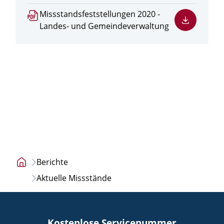
PDF
Missstandsfeststellungen 2020 -
Datei
Landes- und Gemeindeverwaltung
herunterladen
Berichte
Startseite
Aktuelle Missstände
Kostenlose Servicenummer