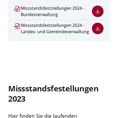
PDF
Missstandsfeststellungen 2024 -
Datei
Bundesverwaltung
herunterladen
PDF
Missstandsfeststellungen 2024 -
Datei
Landes- und Gemeindeverwaltung
herunterladen
Missstandsfestellungen
2023
Hier finden Sie die laufenden