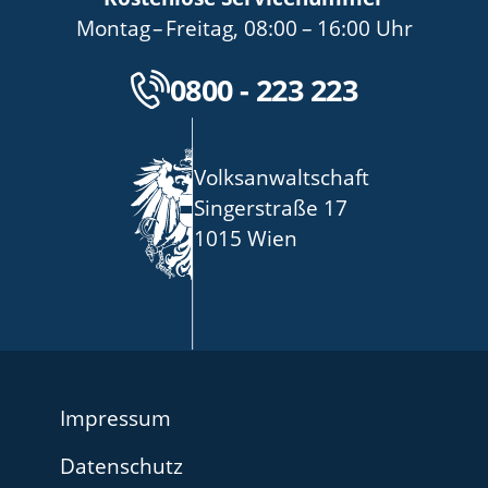
bis
von
bis
Montag
–
Freitag
,
08:00
–
16:00
Uhr
Kostenlose Servicenu
0800 - 223 223
Volksanwaltschaft
Singerstraße 17
1015 Wien
Impressum
Datenschutz