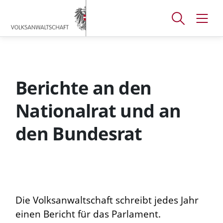
Accesskey
Accesskey
Accesskey
[
[
[
1 ]
2 ]
3 ]
Suchfenster
Navig
Zum
Zum
Zum
öffnen
öffne
Hauptmenü
Inhalt
Footer
Berichte an den
Nationalrat und an
den Bundesrat
Die Volksanwaltschaft schreibt jedes Jahr
einen Bericht für das Parlament.