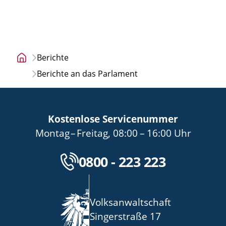
Berichte
Startseite
Berichte an das Parlament
Kostenlose Servicenummer
bis
von
bis
Montag
–
Freitag
,
08:00
–
16:00
Uhr
Kostenlose Servicenu
0800 - 223 223
Volksanwaltschaft
Singerstraße 17