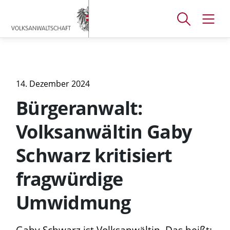
Accesskey
Accesskey
Accesskey
[
[
[
1 ]
2 ]
3 ]
Suchfenster
Navig
Zum
Zum
Zum
öffnen
öffne
Hauptmenü
Inhalt
Footer
14. Dezember 2024
Bürgeranwalt:
Volksanwältin Gaby
Schwarz kritisiert
fragwürdige
Umwidmung