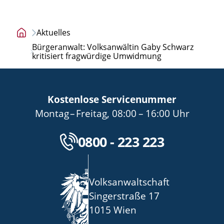
Aktuelles
Startseite
Bürgeranwalt: Volksanwältin Gaby Schwarz
kritisiert fragwürdige Umwidmung
Kostenlose Servicenummer
bis
von
bis
Montag
–
Freitag
,
08:00
–
16:00
Uhr
Kostenlose Servicenu
0800 - 223 223
Volksanwaltschaft
Singerstraße 17
1015 Wien