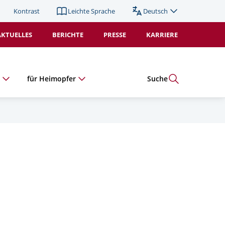
Kontrast
Leichte Sprache
Deutsch
Sprache
wechseln
AKTUELLES
BERICHTE
PRESSE
KARRIERE
(Duplikat).
Aktiv:
e
für Heimopfer
Suche