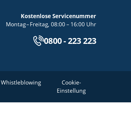
Kostenlose Servicenummer
bis
von
bis
Montag
–
Freitag
,
08:00
–
16:00
Uhr
Kostenlose Servicenu
0800 - 223 223
Whistleblowing
Cookie-
Einstellung