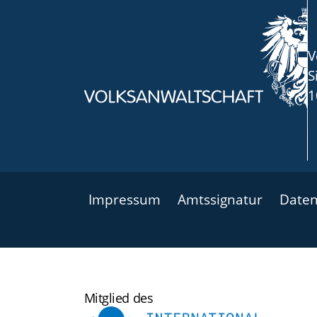
V
S
1
Impressum
Amtssignatur
Daten
International
Mitglied des
Ombudsman