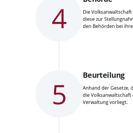
4
4:
Die
Volksanwaltschaft
diese zur Stellungnah
den Behörden bei ihre
Schritt
Beurteilung
5
5:
Anhand der Gesetze, 
die Volksanwaltschaft 
Verwaltung vorliegt.