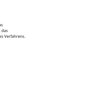
as
t das
es Verfahrens.