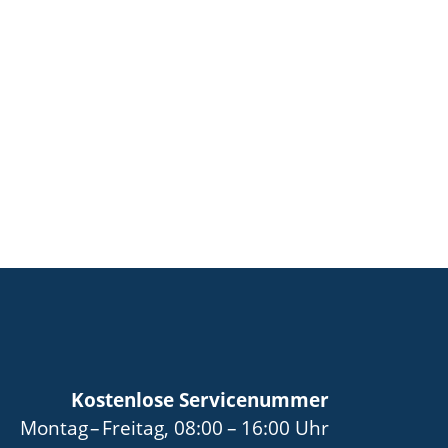
Kostenlose Servicenummer
bis
von
bis
Montag
–
Freitag
,
08:00
–
16:00
Uhr