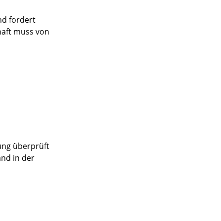
nd fordert
haft muss von
ung überprüft
and in der