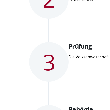
Prüfverfahren.
Schritt
Prüfung
3
3:
Die Volksanwaltschaft
Schritt
Behörde