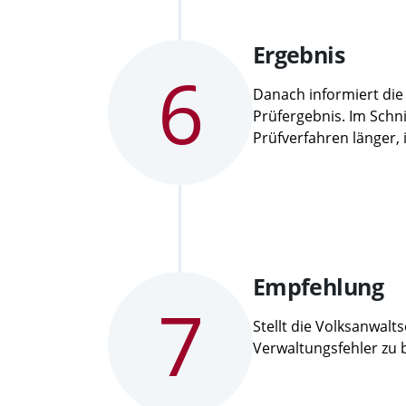
Schritt
Ergebnis
6
6:
Danach informiert die
Prüfergebnis. Im Schn
Prüfverfahren länger,
Schritt
Empfehlung
7
7:
Stellt die Volksanwalt
Verwaltungsfehler zu