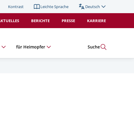
Kontrast
Leichte Sprache
Deutsch
Sprache
wechseln
AKTUELLES
BERICHTE
PRESSE
KARRIERE
(Duplikat).
Aktiv:
e
für Heimopfer
Suche