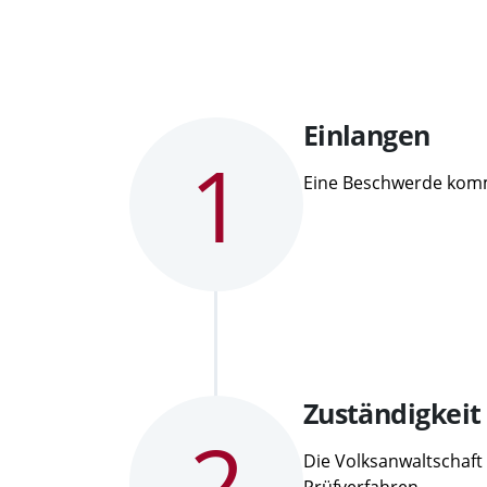
Schritt
Einlangen
1
1:
Eine Beschwerde kommt
Schritt
Zuständigkeit
2
2:
Die Volksanwaltschaft ü