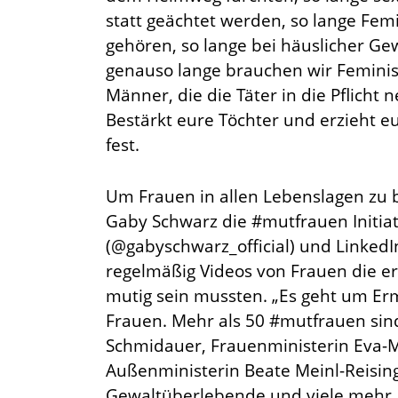
statt geächtet werden, so lange Fem
gehören, so lange bei häuslicher Ge
genauso lange brauchen wir Femini
Männer, die die Täter in die Pflicht
Bestärkt eure Töchter und erzieht e
fest.
Um Frauen in allen Lebenslagen zu b
Gaby Schwarz die #mutfrauen Initiat
(@gabyschwarz_official) und LinkedI
regelmäßig Videos von Frauen die e
mutig sein mussten. „Es geht um Er
Frauen. Mehr als 50 #mutfrauen sind
Schmidauer, Frauenministerin Eva-Ma
Außenministerin Beate Meinl-Reisi
Gewaltüberlebende und viele mehr. 