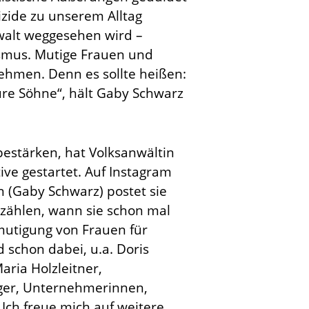
izide zu unserem Alltag
walt weggesehen wird –
smus. Mutige Frauen und
 nehmen. Denn es sollte heißen:
ure Söhne“, hält Gaby Schwarz
estärken, hat Volksanwältin
ive gestartet. Auf Instagram
n (Gaby Schwarz) postet sie
rzählen, wann sie schon mal
mutigung von Frauen für
 schon dabei, u.a. Doris
ria Holzleitner,
nger, Unternehmerinnen,
Ich freue mich auf weitere