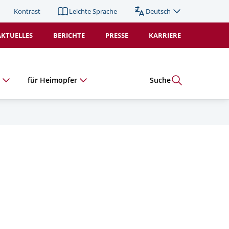
Kontrast
Leichte Sprache
Deutsch
Sprache
wechseln
AKTUELLES
BERICHTE
PRESSE
KARRIERE
(Duplikat).
Aktiv:
e
für Heimopfer
Suche