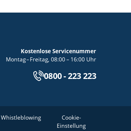
Kostenlose Servicenummer
bis
von
bis
Montag
–
Freitag
,
08:00
–
16:00
Uhr
Kostenlose Servicenu
0800 - 223 223
Whistleblowing
Cookie-
Einstellung