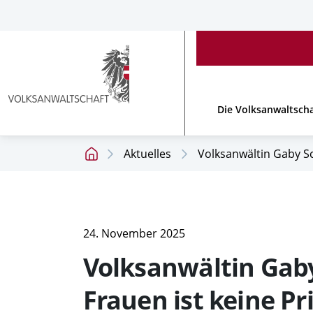
Accesskey
Accesskey
Accesskey
[
[
[
1 ]
2 ]
3 ]
Zum
Zum
Zum
Hauptmenü
Inhalt
Footer
Link
zur
Die Volksanwaltscha
Homepage
Aktuelles
Volksanwältin Gaby Sc
Startseite
24. November 2025
Volksanwältin Gab
Frauen ist keine Pr