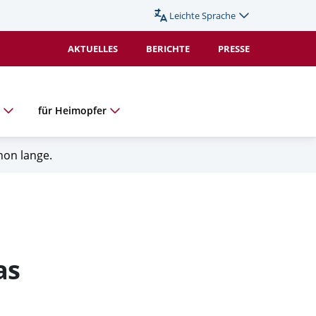
Leichte Sprache
Sprache
wechseln
AKTUELLES
BERICHTE
PRESSE
(Duplikat).
Aktiv:
e
für Heimopfer
hon lange.
as