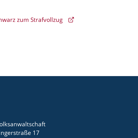
hwarz zum Strafvollzug
olksanwaltschaft
ingerstraße 17