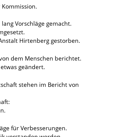
er Kommission.
e lang Vorschläge gemacht.
gesetzt.
-Anstalt Hirtenberg gestorben.
d von dem Menschen berichtet.
m etwas geändert.
tschaft stehen im Bericht von
aft:
n.
läge für Verbesserungen.
tik verstanden werden.