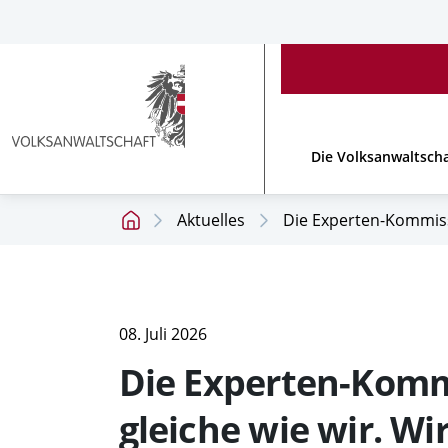
Accesskey
Accesskey
Accesskey
[
[
[
1 ]
2 ]
3 ]
Zum
Zum
Zum
Hauptmenü
Inhalt
Footer
Link
zur
Die Volksanwaltscha
Homepage
Aktuelles
Die Experten-Kommissi
Startseite
08. Juli 2026
Die Experten-Kommi
gleiche wie wir. Wi