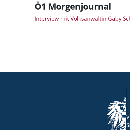
Ö1 Morgenjournal
Interview mit Volksanwältin Gaby Sc
V
S