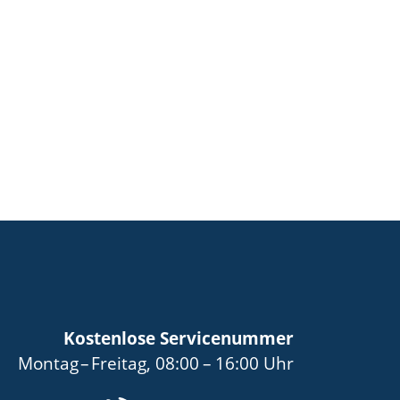
Kostenlose Servicenummer
bis
von
bis
Montag
–
Freitag
,
08:00
–
16:00
Uhr