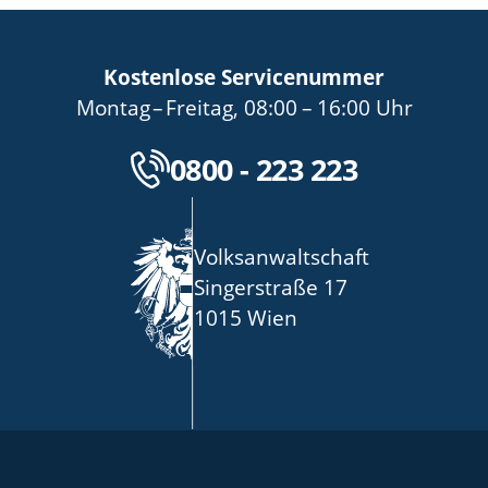
Kostenlose Servicenummer
bis
von
bis
Montag
–
Freitag
,
08:00
–
16:00
Uhr
Kostenlose Servicenu
0800 - 223 223
Volksanwaltschaft
Singerstraße 17
1015 Wien