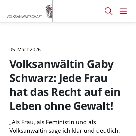
Accesskey
Accesskey
Accesskey
[
[
[
1 ]
2 ]
3 ]
Suchfenster
Navig
Zum
Zum
Zum
öffnen
öffne
Hauptmenü
Inhalt
Footer
05. März 2026
Volksanwältin Gaby
Schwarz: Jede Frau
hat das Recht auf ein
Leben ohne Gewalt!
„Als Frau, als Feministin und als
Volksanwältin sage ich klar und deutlich: