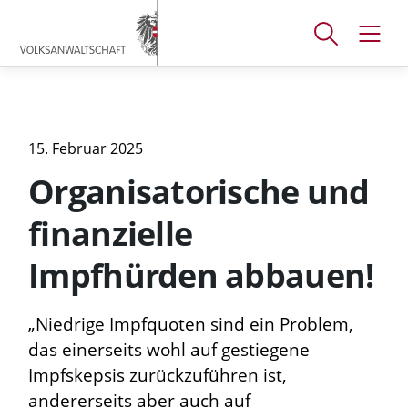
Accesskey
Accesskey
Accesskey
[
[
[
1 ]
2 ]
3 ]
Suchfenster
Navig
Zum
Zum
Zum
öffnen
öffne
Hauptmenü
Inhalt
Footer
15. Februar 2025
Organisatorische und
finanzielle
Impfhürden abbauen!
„Niedrige Impfquoten sind ein Problem,
das einerseits wohl auf gestiegene
Impfskepsis zurückzuführen ist,
andererseits aber auch auf