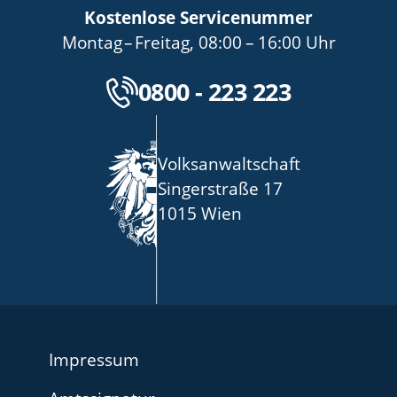
Kostenlose Servicenummer
bis
von
bis
Montag
–
Freitag
,
08:00
–
16:00
Uhr
Kostenlose Servicenu
0800 - 223 223
Volksanwaltschaft
Singerstraße 17
1015 Wien
Impressum