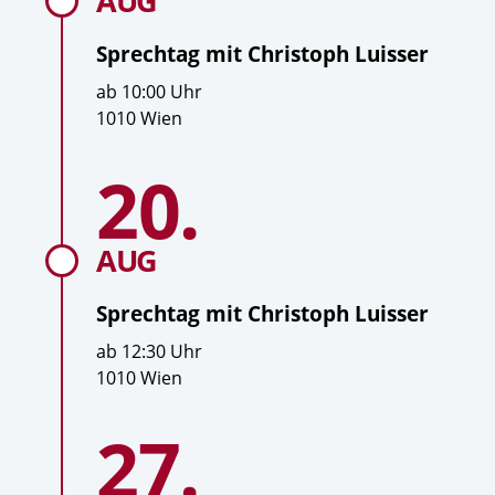
AUG
Sprechtag mit
Christoph Luisser
U
ab
10:00
Uhr
h
O
1010 Wien
r
r
Zum
z
t
20.
Datum
Sprechtag
e
mit
Christoph
i
Luisser
t
AUG
Sprechtag mit
Christoph Luisser
U
ab
12:30
Uhr
h
O
1010 Wien
r
r
Zum
z
t
27.
Datum
Sprechtag
e
mit
Christoph
i