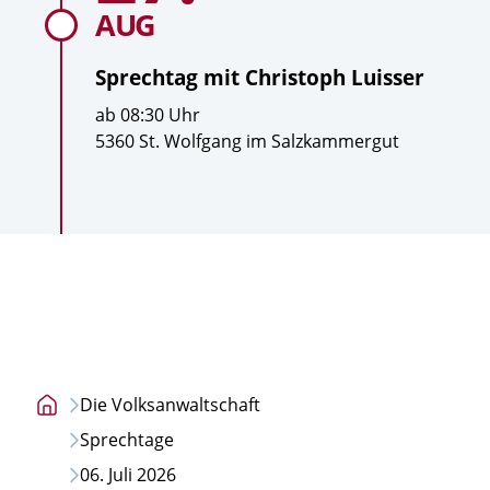
Luisser
t
AUG
Sprechtag mit
Christoph Luisser
U
ab
08:30
Uhr
h
O
5360 St. Wolfgang im Salzkammergut
r
r
z
t
e
i
t
Die Volksanwaltschaft
Startseite
Sprechtage
06. Juli 2026