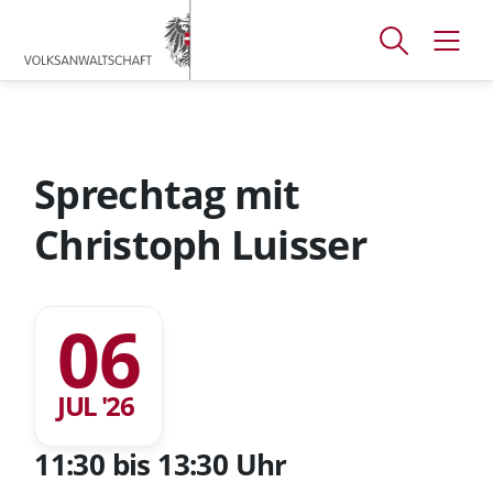
Accesskey
Accesskey
Accesskey
[
[
[
1 ]
2 ]
3 ]
Suchfenster
Navig
Zum
Zum
Zum
öffnen
öffne
Hauptmenü
Inhalt
Footer
Sprechtag mit
Christoph Luisser
06
JUL '26
11:30 bis 13:30 Uhr