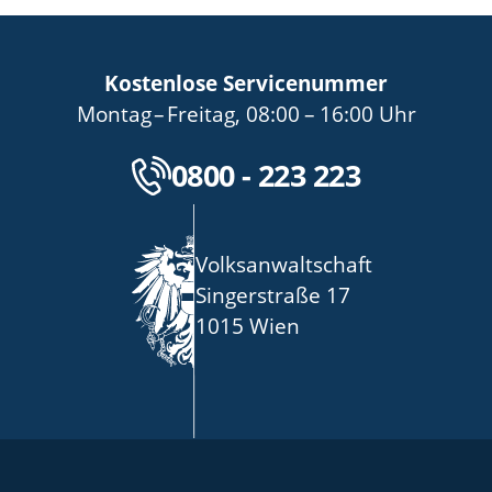
Kostenlose Servicenummer
bis
von
bis
Montag
–
Freitag
,
08:00
–
16:00
Uhr
Kostenlose Servicenu
0800 - 223 223
Volksanwaltschaft
Singerstraße 17
1015 Wien