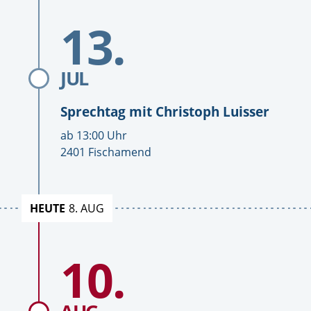
Sprechtage
Sprechtage
Zum
13.
Datum
Sprechtag
mit
Christoph
Luisser
JUL
Sprechtag mit
Christoph Luisser
U
ab
13:00
Uhr
h
O
2401 Fischamend
r
r
z
t
e
HEUTE
8. AUG
i
t
Zum
10.
Datum
Sprechtag
mit
Christoph
Luisser