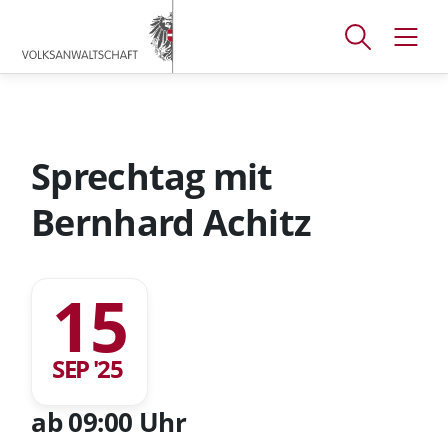
Accesskey
Accesskey
Accesskey
[
[
[
1 ]
2 ]
3 ]
Suchfenster
Navig
Zum
Zum
Zum
öffnen
öffne
Hauptmenü
Inhalt
Footer
Sprechtag mit
Bernhard Achitz
15
SEP '25
ab 09:00 Uhr