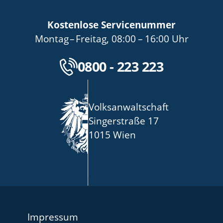
Kostenlose Servicenummer
bis
von
bis
Montag
–
Freitag
,
08:00
–
16:00
Uhr
Kostenlose Servicenu
0800 - 223 223
Volksanwaltschaft
Singerstraße 17
1015 Wien
Impressum