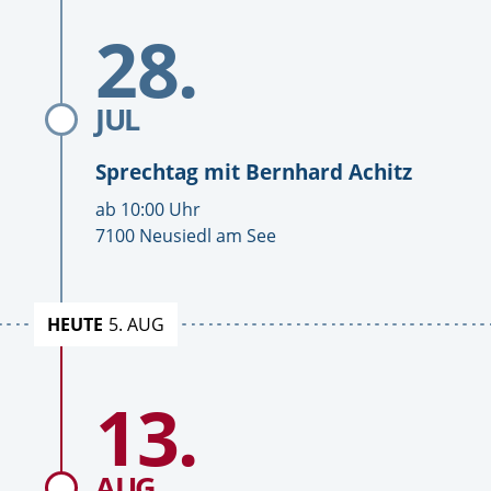
Sprechtage
Sprechtage
Zum
28.
Datum
Sprechtag
mit
Bernhard
Achitz
JUL
Sprechtag mit
Bernhard Achitz
U
ab
10:00
Uhr
h
O
7100 Neusiedl am See
r
r
z
t
e
HEUTE
5. AUG
i
t
Zum
13.
Datum
Sprechtag
mit
Bernhard
Achitz
AUG