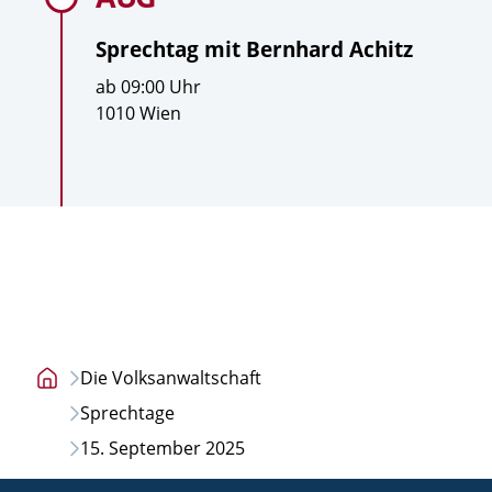
Sprechtag mit
Bernhard Achitz
U
ab
09:00
Uhr
h
O
1010 Wien
r
r
z
t
e
i
t
Die Volksanwaltschaft
Startseite
Sprechtage
15. September 2025