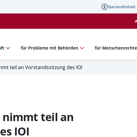
Barrierefreiheit
ft
für Probleme mit Behörden
für Menschenrecht
mmt teil an Vorstandssitzung des IOI
 nimmt teil an
es IOI