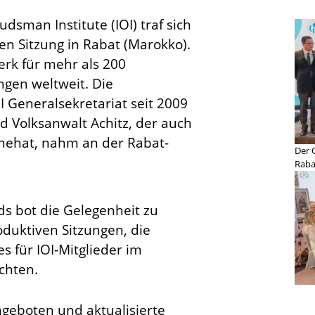
sman Institute (IOI) traf sich
hen Sitzung in Rabat (Marokko).
werk für mehr als 200
gen weltweit. Die
I Generalsekretariat seit 2009
d Volksanwalt Achitz, der auch
nnehat, nahm an der Rabat-
Der 
Raba
nds bot die Gelegenheit zu
duktiven Sitzungen, die
s für IOI-Mitglieder im
chten.
geboten und aktualisierte