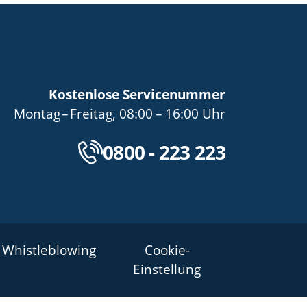
Kostenlose Servicenummer
bis
von
bis
Montag
–
Freitag
,
08:00
–
16:00
Uhr
Kostenlose Servicenu
0800 - 223 223
Whistleblowing
Cookie-
Einstellung