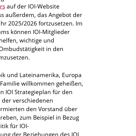
rs
auf der IOI-Website
oss außerdem, das Angebot der
ahr 2025/2026 fortzusetzen. Im
ms können IOI-Mitglieder
helfen, wichtige und
 Ombudstätigkeit in den
umzusetzen.
ibik und Lateinamerika, Europa
-Familie willkommen geheißen,
 IOI Strategieplan für den
n der verschiedenen
ormierten den Vorstand über
treben, zum Beispiel in Bezug
tik für IOI-
kung der Beziehungen des IOI