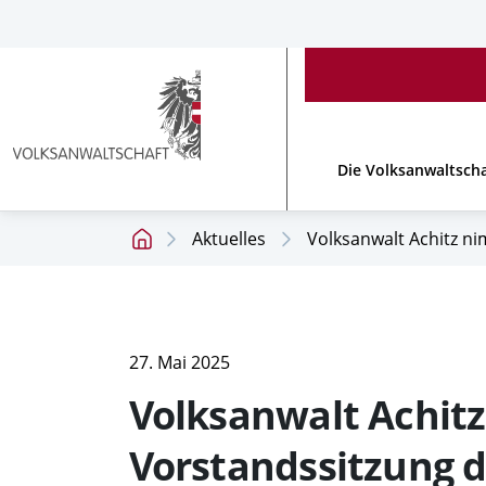
Accesskey
Accesskey
Accesskey
[
[
[
1 ]
2 ]
3 ]
Zum
Zum
Zum
Hauptmenü
Inhalt
Footer
Link
zur
Die Volksanwaltscha
Homepage
Aktuelles
Volksanwalt Achitz ni
Startseite
27. Mai 2025
Volksanwalt Achitz
Vorstandssitzung d