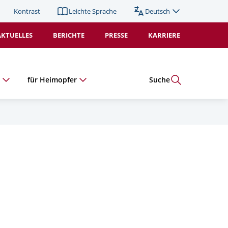
Kontrast
Leichte Sprache
Deutsch
Sprache
wechseln
AKTUELLES
BERICHTE
PRESSE
KARRIERE
(Duplikat).
Aktiv:
e
für Heimopfer
Suche