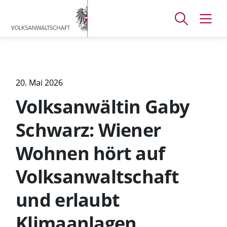
Accesskey
Accesskey
Accesskey
[
[
[
1 ]
2 ]
3 ]
Suchfenster
Navig
Zum
Zum
Zum
öffnen
öffne
Hauptmenü
Inhalt
Footer
20. Mai 2026
Volksanwältin Gaby
Schwarz: Wiener
Wohnen hört auf
Volksanwaltschaft
und erlaubt
Klimaanlagen