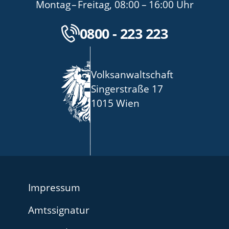
bis
von
bis
Montag
–
Freitag
,
08:00
–
16:00
Uhr
Kostenlose Servicenu
0800 - 223 223
Volksanwaltschaft
Singerstraße 17
1015 Wien
Impressum
Amtssignatur