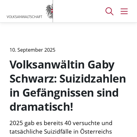
Accesskey
Accesskey
Accesskey
[
[
[
1 ]
2 ]
3 ]
Suchfenster
Navig
Zum
Zum
Zum
öffnen
öffne
Hauptmenü
Inhalt
Footer
10. September 2025
Volksanwältin Gaby
Schwarz: Suizidzahlen
in Gefängnissen sind
dramatisch!
2025 gab es bereits 40 versuchte und
tatsächliche Suizidfälle in Österreichs