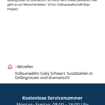
geht es um Menschenleben." (Foto: Volksanwaltschaft/Elias
Pargan)
Aktuelles
Startseite
Volksanwältin Gaby Schwarz: Suizidzahlen in
Gefängnissen sind dramatisch!
Kostenlose Servicenummer
bis
von
bis
Montag
–
Freitag
,
08:00
–
16:00
Uhr