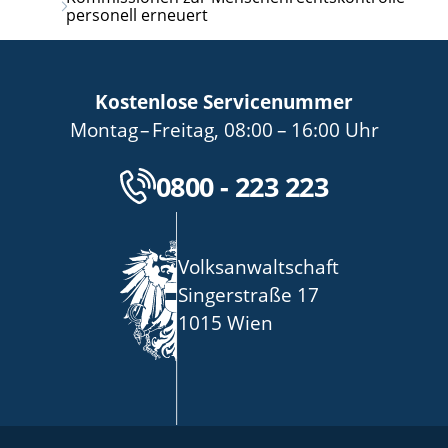
personell erneuert
Kostenlose Servicenummer
bis
von
bis
Montag
–
Freitag
,
08:00
–
16:00
Uhr
Kostenlose Servicenu
0800 - 223 223
Volksanwaltschaft
Singerstraße 17
1015 Wien