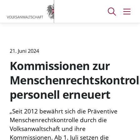
Accesskey
Accesskey
Accesskey
[
[
[
1 ]
2 ]
3 ]
Suchfenster
Navig
Zum
Zum
Zum
öffnen
öffne
Hauptmenü
Inhalt
Footer
21. Juni 2024
Kommissionen zur
Menschenrechtskontrol
personell erneuert
„Seit 2012 bewährt sich die Präventive
Menschenrechtkontrolle durch die
Volksanwaltschaft und ihre
Kommissionen. Ab 1. Juli setzen die