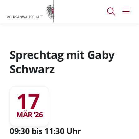
Accesskey
Accesskey
Accesskey
[
[
[
1 ]
2 ]
3 ]
Suchfenster
Navig
Zum
Zum
Zum
öffnen
öffne
Hauptmenü
Inhalt
Footer
Sprechtag mit Gaby
Schwarz
17
MÄR '26
09:30 bis 11:30 Uhr