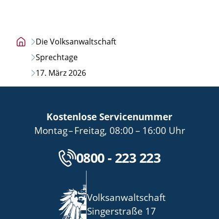
Die Volksanwaltschaft
Startseite
Sprechtage
17. März 2026
Kostenlose Servicenummer
bis
von
bis
Montag
–
Freitag
,
08:00
–
16:00
Uhr
Kostenlose Servicenu
0800 - 223 223
Volksanwaltschaft
Singerstraße 17