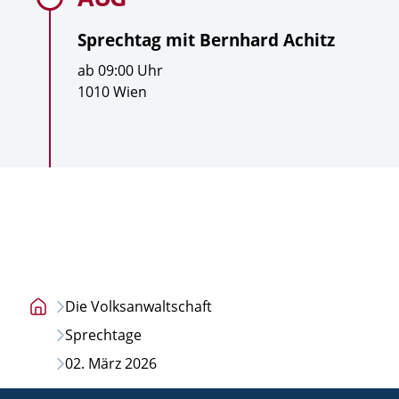
Sprechtag mit
Bernhard Achitz
U
ab
09:00
Uhr
h
O
1010 Wien
r
r
z
t
e
i
t
Die Volksanwaltschaft
Startseite
Sprechtage
02. März 2026