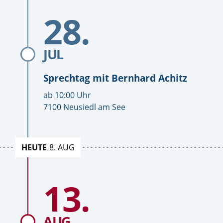
Sprechtage
Sprechtage
Zum
28.
Datum
Sprechtag
mit
Bernhard
Achitz
JUL
Sprechtag mit
Bernhard Achitz
U
ab
10:00
Uhr
h
O
7100 Neusiedl am See
r
r
z
t
e
HEUTE
8. AUG
i
t
Zum
13.
Datum
Sprechtag
mit
Bernhard
Achitz
AUG