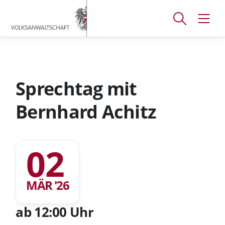
Accesskey
Accesskey
Accesskey
[
[
[
1 ]
2 ]
3 ]
Suchfenster
Navig
Zum
Zum
Zum
öffnen
öffne
Hauptmenü
Inhalt
Footer
Sprechtag mit
Bernhard Achitz
02
MÄR '26
ab 12:00 Uhr