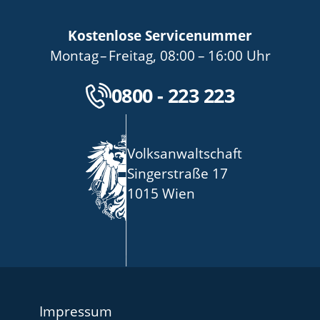
Kostenlose Servicenummer
bis
von
bis
Montag
–
Freitag
,
08:00
–
16:00
Uhr
Kostenlose Servicenu
0800 - 223 223
Volksanwaltschaft
Singerstraße 17
1015 Wien
Impressum