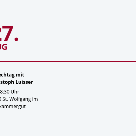
Zum
7.
um
Sprechtag
mit
Christoph
Luisser
UG
echtag mit
istoph Luisser
08:30
Uhr
 St. Wolfgang im
zkammergut