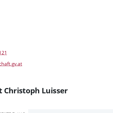
-121
haft.gv.at
 Christoph Luisser