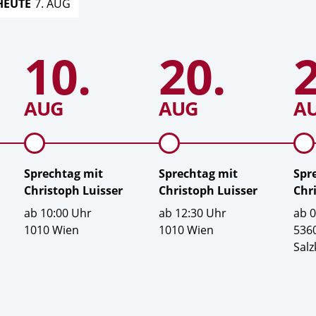
HEUTE
7. AUG
Zum
Zum
10.
20.
2
Datum
Datum
Dat
Sprechtag
Sprechtag
mit
mit
Christoph
Christoph
Luisser
Luisser
AUG
AUG
A
Sprechtag mit
Sprechtag mit
Spr
Christoph Luisser
Christoph Luisser
Chr
U
U
U
ab
10:00
Uhr
ab
12:30
Uhr
ab
h
O
h
O
h
O
1010 Wien
1010 Wien
5360
r
r
r
r
r
r
Sal
z
t
z
t
z
t
e
e
e
i
i
i
t
t
t