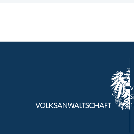
V
S
1