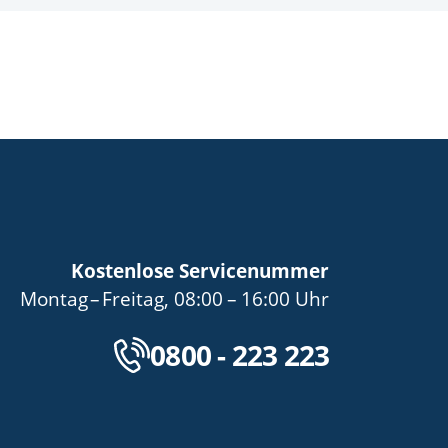
Kostenlose Servicenummer
bis
von
bis
Montag
–
Freitag
,
08:00
–
16:00
Uhr
Kostenlose Servicenu
0800 - 223 223