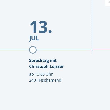
Sprechtage
Sprechtage
Zum
13.
Datum
Sprechtag
mit
Christoph
Luisser
JUL
Sprechtag mit
Christoph Luisser
U
ab
13:00
Uhr
h
O
2401 Fischamend
r
r
z
t
e
i
t