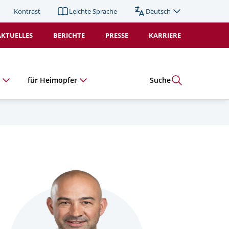
Kontrast
Leichte Sprache
Deutsch
Sprache
wechseln
AKTUELLES
BERICHTE
PRESSE
KARRIERE
(Duplikat).
Aktiv:
e
für Heimopfer
Suche