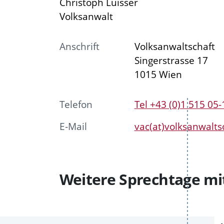
Christoph Luisser
Volksanwalt
Anschrift
Volksanwaltschaft
Singerstrasse 17
1015 Wien
Telefon
Tel +43 (0)1 515 05
E-Mail
vac(at)volksanwaltsc
Weitere Sprechtage mit
Vergangene
Zukünftige